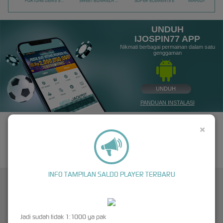
FORTUNE GEMS 500
SWEET BONANZA 2500
SUPER ELEMENTS 2
UNDUH
IJOSPIN77 APP
Nikmati berbagai permainan dalam satu
genggaman
UNDUH
PANDUAN INSTALASI
×
INFO TAMPILAN SALDO PLAYER TERBARU
IJOSPIN77 Link Situs Slot Gacor Hari Ini Gampang Menang
SLOT777 Online
Jadi sudah tidak 1:1000 ya pak