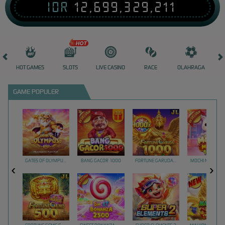
IDR
12,699,329,211
HOT GAMES
SLOTS
LIVE CASINO
RACE
OLAHRAGA
CRA
GAME POPULER
GATES OF OLYMPUS POP
BANG GACOR 1000
FORTUNE GARUDA 1000
MOCHI MANIA 1