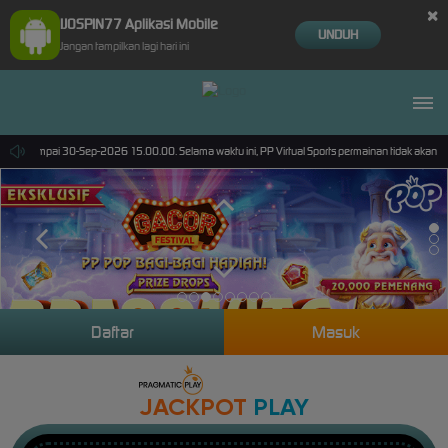
×
IJOSPIN77 Aplikasi Mobile
UNDUH
Jangan tampilkan lagi hari ini
0.00 sampai 30-Sep-2026 15.00.00. Selama waktu ini, PP Virtual Sports permainan tidak akan t
Daftar
Masuk
JACKPOT
PLAY