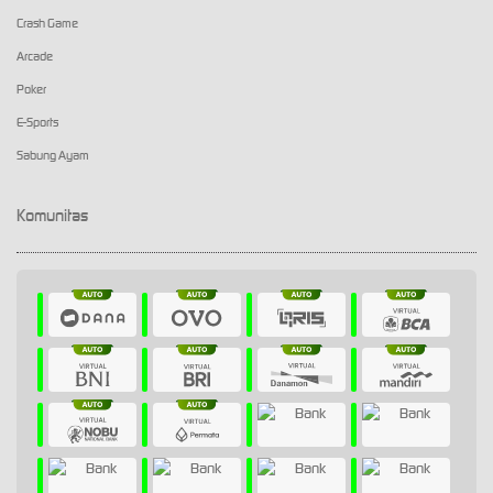
Crash Game
Arcade
Poker
E-Sports
Sabung Ayam
Komunitas